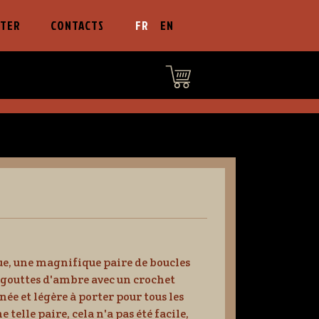
LTER
CONTACTS
FR
EN
ue, une magnifique paire de boucles
e gouttes d'ambre avec un crochet
inée et légère à porter pour tous les
ne telle paire, cela n'a pas été facile,