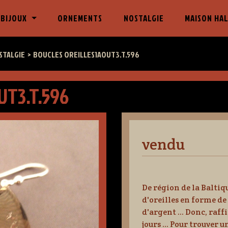
)
 BIJOUX
ORNEMENTS
NOSTALGIE
MAISON HA
STALGIE
BOUCLES OREILLES1AOUT3.T.596
UT3.T.596
vendu
De région de la Baltiq
d'oreilles en forme d
d'argent ... Donc, raff
jours ... Pour trouver u