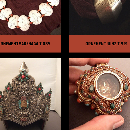
EMENTMARSNAGA.T.085
ORNEMENTJUINZ.T.991
RNEMENTMARSNAGA.T.085
ORNEMENTJUINZ.T.991
X :
580,00 €
PRIX :
199,00 €