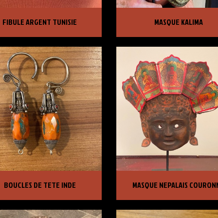
ULE ARGENT TUNISIE
MASQUE KALIMA
FIBULE ARGENT TUNISIE
MASQUE KALIMA
X :
420,00 €
PRIX :
3 750,00 €
CLES DE TETE INDE
MASQUE NEPALAIS COURONNE
BOUCLES DE TETE INDE
MASQUE NEPALAIS COURON
X :
1 395,00 €
PRIX :
2 400,00 €