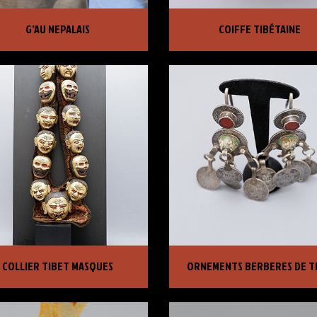
U NEPALAIS
COIFFE TIBÉTAINE
G'AU NEPALAIS
COIFFE TIBÉTAINE
X :
3 950,00 €
PRIX :
2 500,00 €
LIER TIBET MASQUES
ORNEMENTS BERBERES DE T
COLLIER TIBET MASQUES
ORNEMENTS BERBERES DE T
X :
4 150,00 €
PRIX :
700,00 €