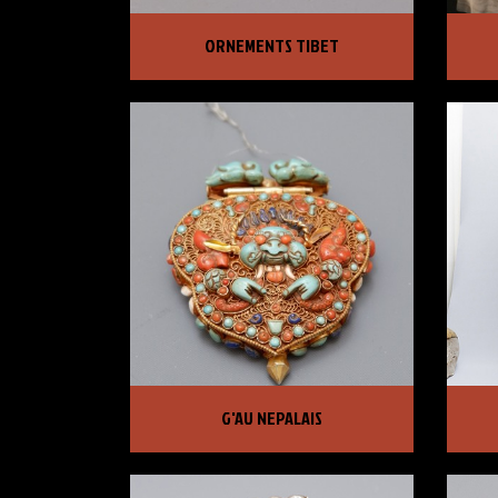
ORNEMENTS TIBET
G'A
ORNEMENTS TIBET
PRIX :
1 250,00 €
PRI
G'AU NEPALAIS
COL
G'AU NEPALAIS
PRIX :
3 750,00 €
PRI