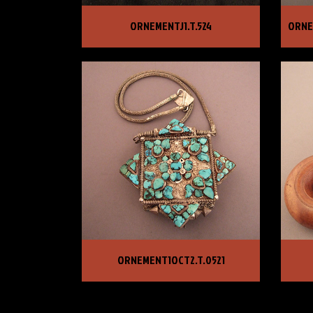
ORNEMENTJ1.T.524
ORN
ORNEMENTJ1.T.524
ORNE
PRIX :
425,00 €
PRI
ORNEMENT1OCT2.T.0521
ORN
ORNEMENT1OCT2.T.0521
PRIX :
1 250,00 €
PRI