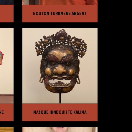
BOUTON TURKMENE ARGENT
BOUTON TURKMENE ARGENT
PRIX :
950,00 €
MASQUE HINDOUISTE KALIMA
NE
MASQUE HINDOUISTE KALIMA
PRIX :
2 500,00 €