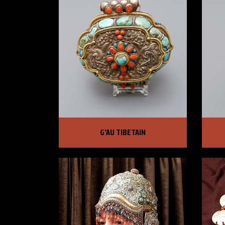
G'AU TIBETAIN
SCU
G'AU TIBETAIN
PRIX :
3 950,00 €
PRI