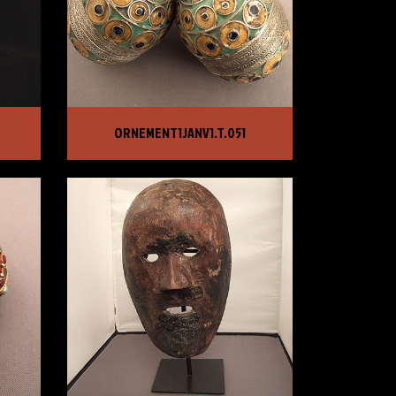
ORNEMENT1JANV1.T.051
ORNEMENT1JANV1.T.051
PRIX :
150,00 €