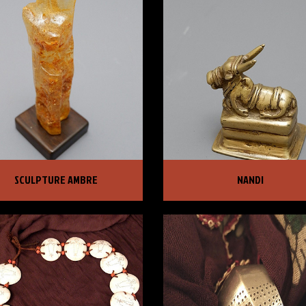
LPTURE AMBRE
NANDI
SCULPTURE AMBRE
NANDI
X :
1 520,00 €
PRIX :
415,00 €