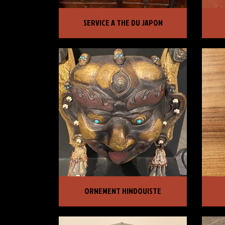
SERVICE A THE DU JAPON
FIB
SERVICE A THE DU JAPON
PRIX :
1 650,00 €
PRI
ORNEMENT HINDOUISTE
BOU
ORNEMENT HINDOUISTE
PRIX :
4 500,00 €
PRI