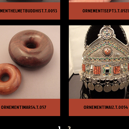
EMENTHELMETBUDDHIST.T.0053
ORNEMENT1SEPT3.T.0521
MENTHELMETBUDDHIST.T.0053
ORNEMENT1SEPT3.T.0521
X :
4 950,00 €
PRIX :
1 250,00 €
EMENT1MARS4.T.057
ORNEMENT1MAI2.T.0054
ORNEMENT1MARS4.T.057
ORNEMENT1MAI2.T.0054
X :
750,00 €
PRIX :
4 500,00 €