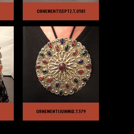
ORNEMENT1SEPT2.T.0581
ORNEMENT1SEPT2.T.0581
PRIX :
1 850,00 €
ORNEMENT1JUINMID.T.579
ORNEMENT1JUINMID.T.579
PRIX :
975,00 €